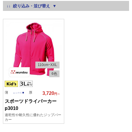
絞り込み・並び替え
110cm~XXL
6色
薄
厚
3,720
円～
スポーツドライパーカー
p3010
速乾性や耐久性に優れたジップパー
カー