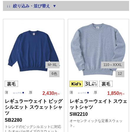
絞り込み・並び替え
M~XL
110～XXXL
6色
12
薄
厚
薄
厚
2,430
1,850
円～
円～
レギュラーウェイト ビッグ
レギュラーウェイト スウェ
シルエット スウェットシャ
ットシャツ
ツ
SW2210
SB2280
オーセンティックな定番スウェッ
ト。
トレンドのビッグシルエットに対応
したオーバーサイズのスウェット。