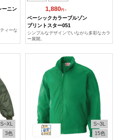
1,880
レーニン
円～
ベーシックカラーブルゾン
プリントスター051
ティーな
シンプルなデザインでいながら多彩なカラ
ー展開。
S~XL
S~3L
3色
15色