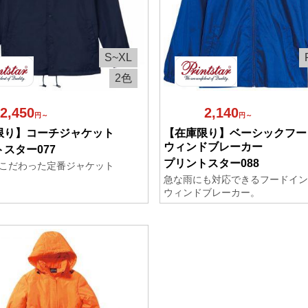
S~XL
2色
2,450
2,140
円～
円～
限り】コーチジャケット
【在庫限り】ベーシックフー
ウィンドブレーカー
スター077
プリントスター088
こだわった定番ジャケット
急な雨にも対応できるフードイン
ウィンドブレーカー。