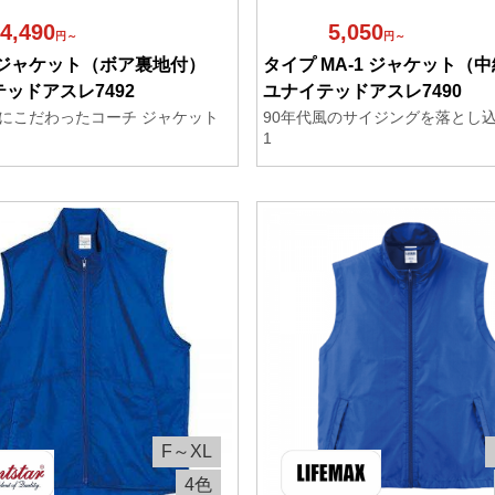
4,490
5,050
円～
円～
 ジャケット（ボア裏地付）
タイプ MA-1 ジャケット（
ッドアスレ7492
ユナイテッドアスレ7490
にこだわったコーチ ジャケット
90年代風のサイジングを落とし込
1
F～XL
4色