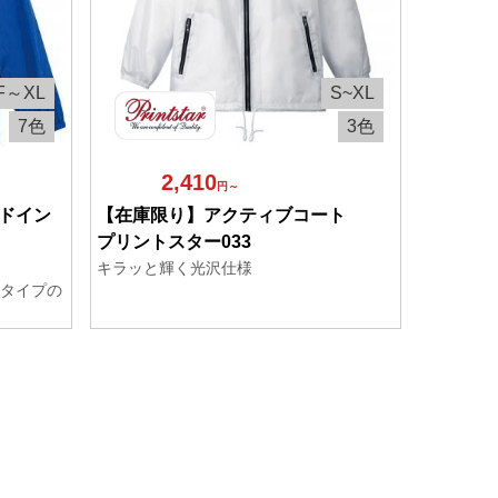
F～XL
S~XL
7色
3色
2,410
円～
ドイン
【在庫限り】アクティブコート
プリントスター033
キラッと輝く光沢仕様
タイプの