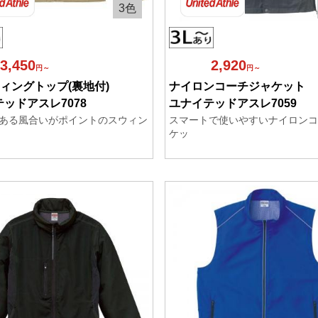
3色
3,450
2,920
円～
円～
ウィングトップ(裏地付)
ナイロンコーチジャケット
ッドアスレ7078
ユナイテッドアスレ7059
ある風合いがポイントのスウィン
スマートで使いやすいナイロンコ
ケッ