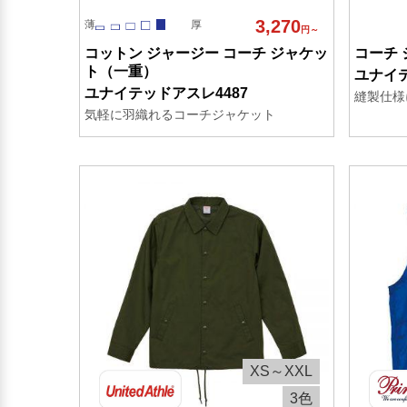
3,270
薄
厚
円～
コットン ジャージー コーチ ジャケッ
コーチ
ト（一重）
ユナイテ
ユナイテッドアスレ4487
縫製仕様
気軽に羽織れるコーチジャケット
XS～XXL
3色