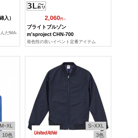
2,060
中綿入）
円～
ブライトブルゾン
んだMA-
m'sproject CHN-700
発色性の良いイベント定番アイテム
M~XL
S~XXL
10色
3色