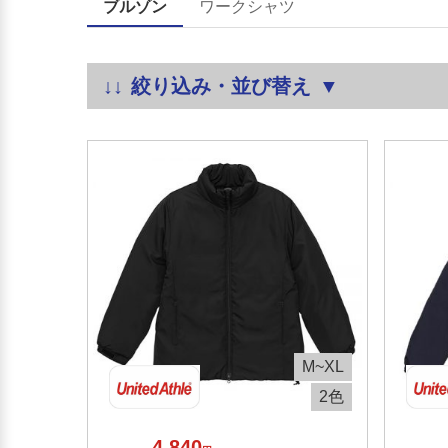
ブルゾン
ワークシャツ
絞り込み・並び替え
M~XL
2色
4,840