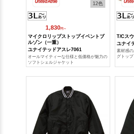
12色
1,830
円～
マイクロリップストップイベントブ
T/Cス
ルゾン（一重）
ユナイテ
ユナイテッドアスレ7061
素材感の
グトップ
オールマイティーな仕様と低価格が魅力の
ソフトシェルジャケット