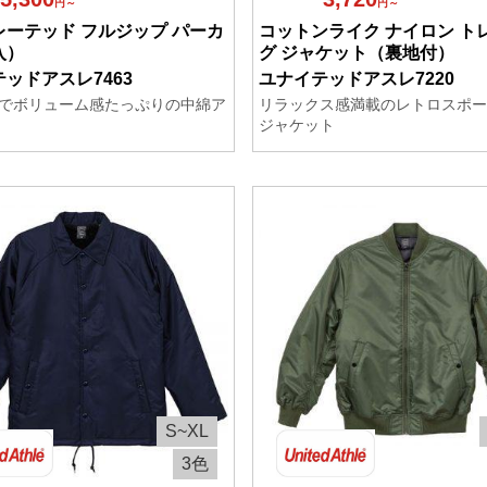
円～
円～
レーテッド フルジップ パーカ
コットンライク ナイロン ト
入）
グ ジャケット（裏地付）
ッドアスレ7463
ユナイテッドアスレ7220
でボリューム感たっぷりの中綿ア
リラックス感満載のレトロスポー
ジャケット
S~XL
3色