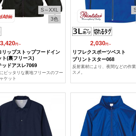
S～XXL
3色
3,420
2,030
円～
円～
ロリップストップフードイン
リフレクスポーツベスト
ト(裏フリース)
プリントスター068
ッドアスレ7069
反射素材により、夜間などの作業
スメ。
にピッタリな裏地フリースのフー
ャケット