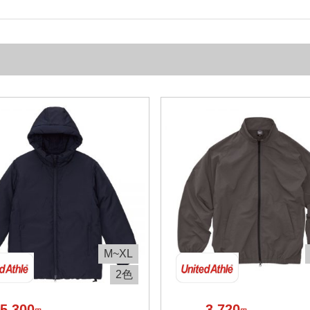
M~XL
2色
5,300
3,720