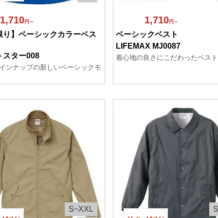
1,710
1,710
円～
円～
限り】ベーシックカラーベス
ベーシックベスト
LIFEMAX MJ0087
スター008
着心地の良さにこだわったベスト
インナップの新しいベーシックモ
S~XXL
S