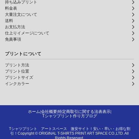
持ち込みプリント
料金表
大量注文について
送料
お支払方法
仕上りイメージについて
免責事項
プリントについて
プリント方法
プリント位置
プリントサイズ
インクカラー
ホーム
会社概要
特定商取引に関する法表表示
|
|
|
Tシャツプリント作り方ブログ
Tシャツプリント アートスペース 激安サイト！安い・早い・お得な割
引！Copyright © ORIGINAL T-SHIRTS PRINT ART SPACE CO.,LTD. All
Rights Reserved.