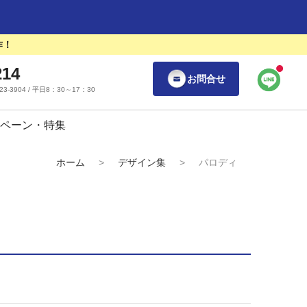
作！
214
お問合せ
55-23-3904 / 平日8：30～17：30
ペーン・特集
ホーム
>
デザイン集
>
パロディ