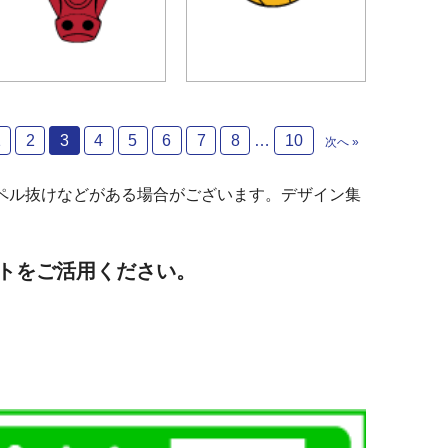
1
2
3
4
5
6
7
8
…
10
次へ »
ペル抜けなどがある場合がございます。デザイン集
トをご活用ください。