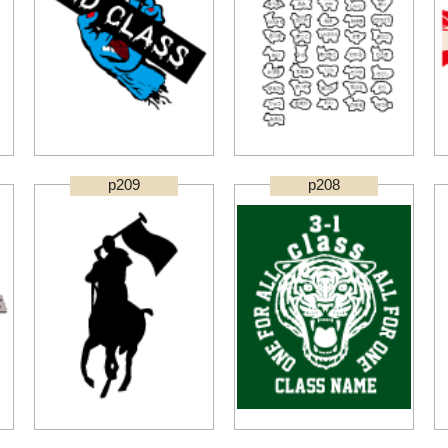
p209
p208