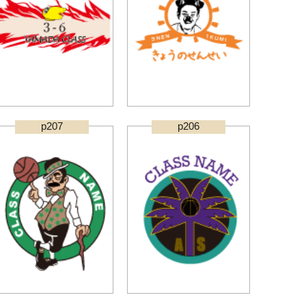
p207
p206