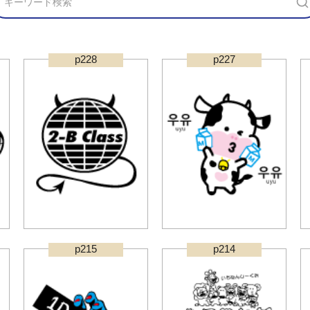
p228
p227
p215
p214