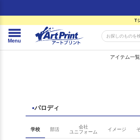
T
☰
Menu
アイテム一覧
パロディ
●
会社
学校
部活
イメージ
ユニフォーム