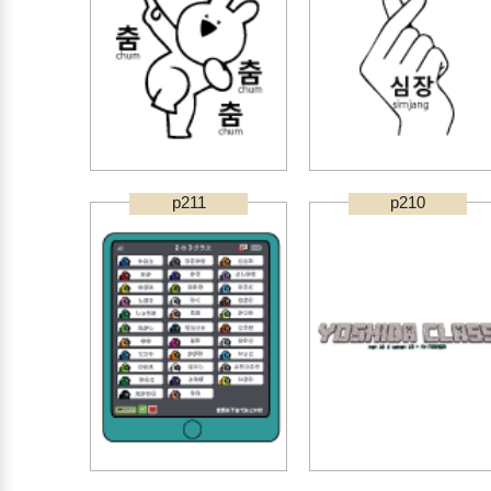
p211
p210