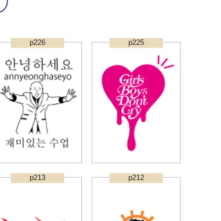
p226
p225
p213
p212