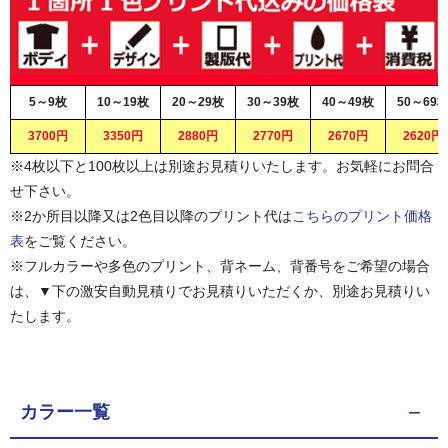
5～9枚
10～19枚
20～29枚
30～39枚
40～49枚
50～69
3700円
3350円
2880円
2770円
2670円
2620円
※4枚以下と100枚以上は別途お見積りいたします。お気軽にお問合
せ下さい。
※2か所目以降又は2色目以降のプリント代は
こちらのプリント価格
表
をご覧ください。
※フルカラーや多色のプリント、背ネーム、背番号をご希望の場合
は、▼下の激安自動見積りでお見積りいただくか、別途お見積りい
たします。
カラー一覧