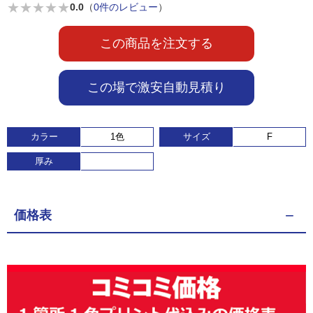
★
★
★
★
★
0.0
（
0件のレビュー
）
この商品を注文する
この場で激安自動見積り
カラー
1色
サイズ
F
厚み
価格表