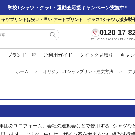
学校Tシャツ・クラT・運動会応援キャンペーン実施中!!
シャツプリントは安い・早い アートプリント｜クラスTシャツも激安製
0120-17-8
TEL:0155-23-3900 / FAX:01
ブランド一覧
ご利用ガイド
クイック見積り
キャン
ホーム
>
オリジナルTシャツプリント注文方法
>
デ
年団のユニフォーム、会社の運動会などで使用するTシャツな
と思います。ですが、中にはデザイン案を考えるのに相当試行