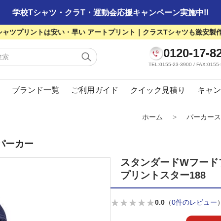
学校Tシャツ・クラT・運動会応援キャンペーン実施中!!
シャツプリントは安い・早い アートプリント｜クラスTシャツも激安製
0120-17-8
TEL:0155-23-3900 / FAX:01
ブランド一覧
ご利用ガイド
クイック見積り
キャン
ホーム
>
パーカース
パーカー
スタンダードWフード
プリントスター188
★
★
★
★
★
0.0
（
0件のレビュー