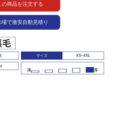
この商品を注文する
の場で激安自動見積り
色
サイズ
XS~4XL
oz
薄
厚