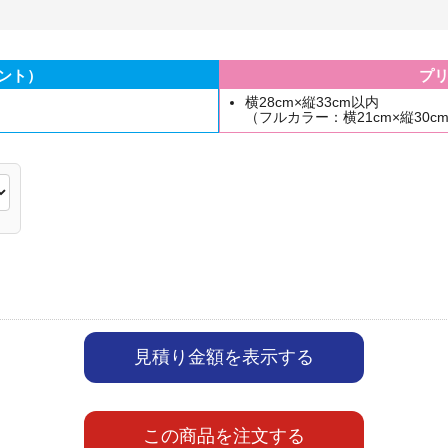
ント）
プ
横28cm×縦33cm以内
（フルカラー：横21cm×縦30c
見積り金額を表示する
この商品を注文する