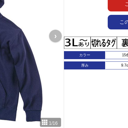
こ
›
カラー
15
厚み
9.7
1
/
16