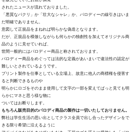
されたニュースが流れておりました。
「悪質なパクリ」か「壮大なシャレ」か、パロディーの線引きはいま
だ明確でありません。
意図して正規品をまねれば明らかな偽造となります。
だが、正規品を模倣しながらも何らかの独創性を加えてオリジナル商
品のように見せていれば、
世間一般的にはパロディー商品と称されております。
パロディー商品をめぐっては法的な定義があいまいで違法性の認定が
難しいとされているようです。
プリント製作を仕事としている立場上、故意に他人の商標権を侵害す
ると判断できるものや
明らかにロゴをそのまま使用して文字の一部を変えてぱっと見ても明
らかにマネと思う様な物に
ついてはお断りします。
もちろん販売目的のパロディ商品の製作は一切いたしておりません。
弊社は学生生活の思い出としてクラス全員で出し合ったデザインをで
きる限り希望に沿えるように