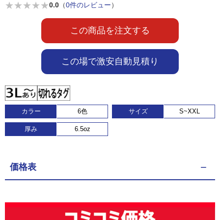
★
★
★
★
★
0.0
（
0件のレビュー
）
この商品を注文する
この場で激安自動見積り
カラー
6色
サイズ
S~XXL
厚み
6.5oz
価格表