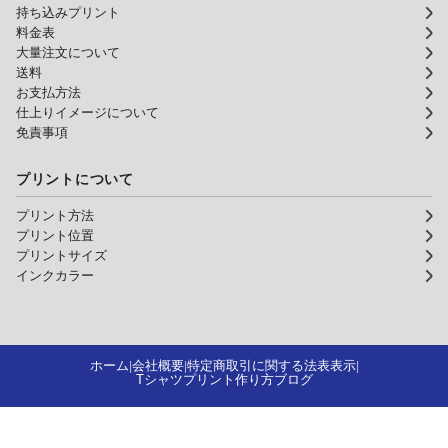
持ち込みプリント
料金表
大量注文について
送料
お支払方法
仕上りイメージについて
免責事項
プリントについて
プリント方法
プリント位置
プリントサイズ
インクカラー
ホーム
会社概要
特定商取引に関する法表表示
|
|
|
Tシャツプリント作り方ブログ
Tシャツプリント アートスペース 激安サイト！安い・早い・お得な割
引！Copyright © ORIGINAL T-SHIRTS PRINT ART SPACE CO.,LTD. All