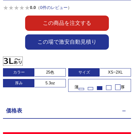
★
★
★
★
★
0.0
（
0件のレビュー
）
この商品を注文する
この場で激安自動見積り
カラー
25色
サイズ
XS~2XL
厚み
5.3oz
薄
厚
価格表