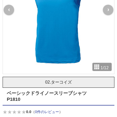
‹
›
1
/
12
02.ターコイズ
ベーシックドライノースリーブシャツ
P1810
★
★
★
★
★
0.0
（
0件のレビュー
）