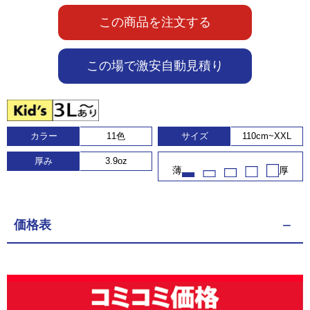
この商品を注文する
この場で激安自動見積り
カラー
11色
サイズ
110cm~XXL
厚み
3.9oz
薄
厚
価格表