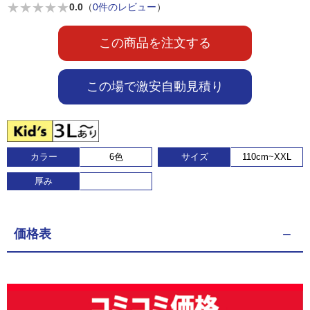
★
★
★
★
★
0.0
（
0件のレビュー
）
この商品を注文する
この場で激安自動見積り
カラー
6色
サイズ
110cm~XXL
厚み
価格表