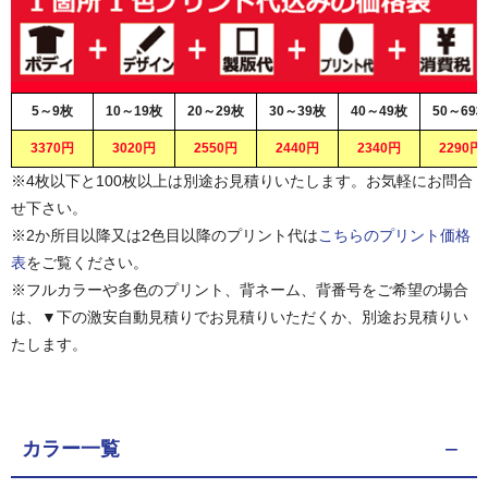
5～9枚
10～19枚
20～29枚
30～39枚
40～49枚
50～69
3370円
3020円
2550円
2440円
2340円
2290円
※4枚以下と100枚以上は別途お見積りいたします。お気軽にお問合
せ下さい。
※2か所目以降又は2色目以降のプリント代は
こちらのプリント価格
表
をご覧ください。
※フルカラーや多色のプリント、背ネーム、背番号をご希望の場合
は、▼下の激安自動見積りでお見積りいただくか、別途お見積りい
たします。
カラー一覧