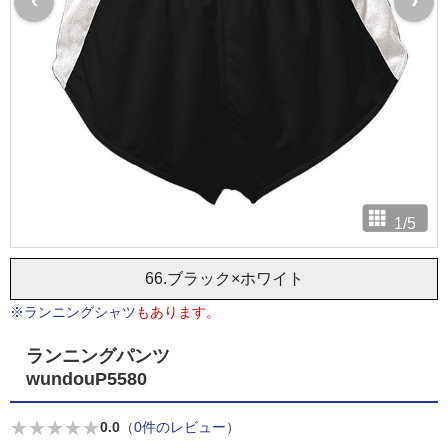
‹
›
1
/
5
66.ブラック×ホワイト
※ランニングシャツ
もあります。
ランニングパンツ
wundouP5580
★
★
★
★
★
0.0
（
0件のレビュー
）