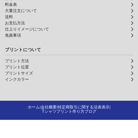
料金表
大量注文について
送料
お支払方法
仕上りイメージについて
免責事項
プリントについて
プリント方法
プリント位置
プリントサイズ
インクカラー
ホーム
会社概要
特定商取引に関する法表表示
|
|
|
Tシャツプリント作り方ブログ
Tシャツプリント アートスペース 激安サイト！安い・早い・お得な割
引！Copyright © ORIGINAL T-SHIRTS PRINT ART SPACE CO.,LTD. All
Rights Reserved.