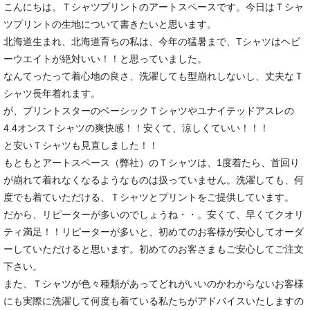
こんにちは。Ｔシャツプリントのアートスペースです。今日はＴシャ
ツプリントの生地について書きたいと思います。
北海道生まれ、北海道育ちの私は、今年の猛暑まで、Tシャツはヘビ
ーウエイトが絶対いい！！と思っていました。
なんてったって着心地の良さ、洗濯しても型崩れしないし、丈夫なＴ
シャツ長年着れます。
が、プリントスターのベーシックＴシャツやユナイテッドアスレの
4.4オンスＴシャツの爽快感！！安くて、涼しくていい！！！
と安いＴシャツも見直しました！！
もともとアートスペース（弊社）のＴシャツは、1度着たら、首回り
が崩れて着れなくなるようなものは扱っていません。洗濯しても、何
度でも着ていただける、Ｔシャツとプリントをご提供しています。
だから、リピーターが多いのでしょうね・・。安くて、早くてクオリ
ティ満足！！リピーターが多いと、初めてのお客様が安心してオーダ
ーしていただけると思います。初めてのお客さまもご安心してご注文
下さい。
また、Ｔシャツが色々種類があってどれがいいのかわからないお客様
にも実際に洗濯して何度も着ている私たちがアドバイスいたしますの