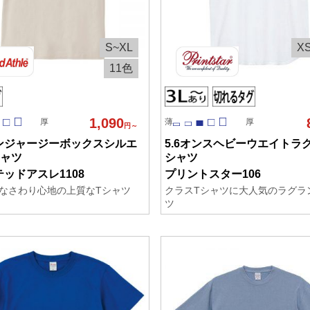
S~XL
X
11色
1,090
厚
薄
厚
円～
ンジャージーボックスシルエ
5.6オンスヘビーウエイトラ
シャツ
シャツ
ッドアスレ1108
プリントスター106
なさわり心地の上質なTシャツ
クラスTシャツに大人気のラグラ
ツ