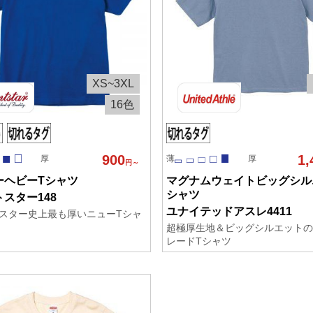
XS~3XL
16色
900
1,
厚
薄
厚
円～
ーヘビーTシャツ
マグナムウェイトビッグシル
シャツ
スター148
ユナイテッドアスレ4411
スター史上最も厚いニューTシャ
超極厚生地＆ビッグシルエットの
レードTシャツ