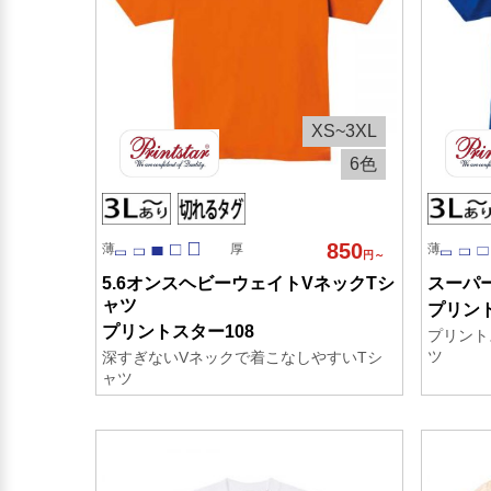
XS~3XL
6色
850
薄
厚
薄
円～
5.6オンスヘビーウェイトVネックTシ
スーパ
ャツ
プリント
プリントスター108
プリント
ツ
深すぎないVネックで着こなしやすいTシ
ャツ