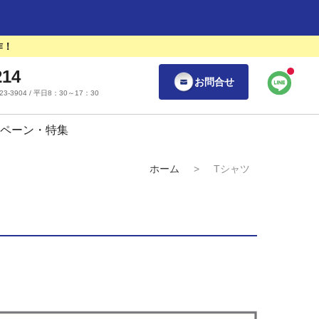
作！
214
お問合せ
55-23-3904 / 平日8：30～17：30
ペーン・特集
ホーム
>
Tシャツ