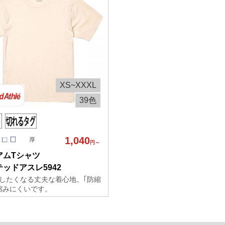
XS~XXXL
39色
1,040
厚
円～
アムTシャツ
ッドアスレ5942
したくなる丈夫な着心地。｢防縮
縮みにくいです。