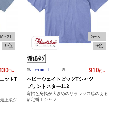
M~XL
S~XL
9色
6色
430
910
薄
厚
円～
円～
エットT
ヘビーウェイトビッグTシャツ
プリントスター113
肩幅と身幅が大きめのリラックス感のある
新定番Ｔシャツ
最上級グ