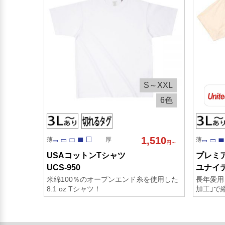
S～XXL
6色
1,510
薄
厚
薄
円～
USAコットンTシャツ
プレミ
UCS-950
ユナイテ
米綿100％のオープンエンド糸を使用した
長年愛用
8.1 oz Tシャツ！
加工｣で