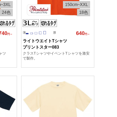
m~3XL
150cm~XXL
24色
18色
740
640
薄
厚
円～
円～
ライトウエイトTシャツ
プリントスター083
ャツ
クラスTシャツやイベントTシャツを激安
で製作。