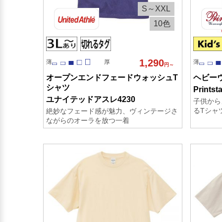
S～XXL
10色
1,290
薄
厚
薄
円～
オープンエンドフェードウォッシュT
ヘビー
シャツ
Printst
ユナイテッドアスレ4230
子供から
るTシャ
絶妙なフェード感が魅力、ヴィンテージさ
ながらのオーラを放つ一着