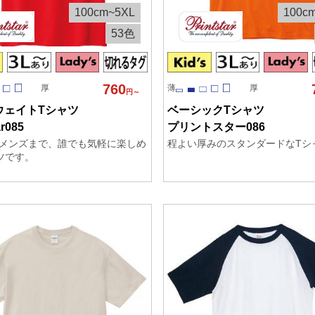
100cm~5XL
100c
53色
760
厚
薄
厚
円～
ウェイトTシャツ
ベーシックTシャツ
ar085
プリントスター086
メンズまで、誰でも気軽に楽しめ
程よい厚みのスタンダードなTシ
ツです。