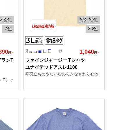
S~3XL
XS~XXL
7色
20色
890
1,040
薄
厚
円～
円～
グランT
ファインジャージー Tシャツ
ユナイテッドアスレ1100
毛羽立ちの少ないなめらかなさわり心地
ンTシャ