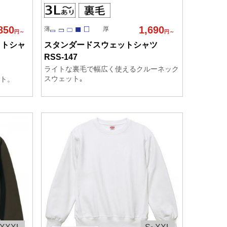
850
1,690
薄
厚
円～
円～
ットシャ
スタンダードスウェットシャツ
RSS-147
ライトな裏毛で幅広く使えるクルーネック
スウェット｡
ト。