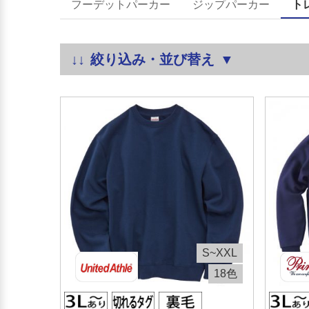
フーデットパーカー
ジップパーカー
ト
絞り込み・並び替え
S~XXL
18色