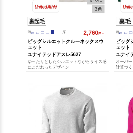
M~XL
3色
2,760
薄
厚
薄
円～
ビッグシルエットクルーネックスウ
ビッグ
ェット
ェット
ユナイテッドアスレ5627
ユナイテ
ゆったりとしたシルエットながらサイズ感
オーバー
にこだわったデザイン
計算づく