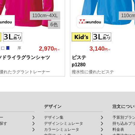
110cm~4XL
110c
6色
2,970
3,140
厚
円～
円～
ツドライラグランシャツ
ピステ
p1280
優れたラグラントレーナー
撥水性に優れたピステ
デザイン
注文につい
ー
デザイン集
予算別プラ
探す
デザインシミュレータ
持ち込みプ
カラーシミュレータ
料金表