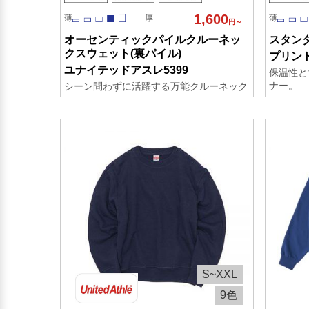
1,600
薄
厚
薄
円～
オーセンティックパイルクルーネッ
スタン
クスウェット(裏パイル)
プリント
ユナイテッドアスレ5399
保温性と
ナー。
シーン問わずに活躍する万能クルーネック
S~XXL
9色