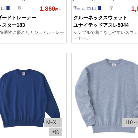
1,860
1,
厚
薄
厚
円～
ダードトレーナー
クルーネックスウェット
スター183
ユナイテッドアスレ5044
快適性に優れたカジュアルトレー
シンプルで着こなしやすいスウェ
ーナー。
M~XL
110～
6色