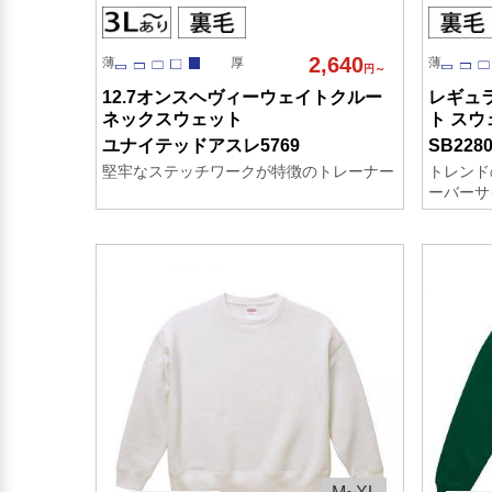
2,640
薄
厚
薄
円～
12.7オンスヘヴィーウェイトクルー
レギュ
ネックスウェット
ト ス
ユナイテッドアスレ5769
SB228
堅牢なステッチワークが特徴のトレーナー
トレンド
ーバーサ