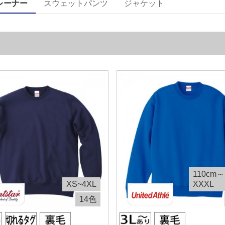
レーナー
スウェットパンツ
ジャケット
110cm～
XS~4XL
XXXL
14色