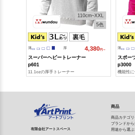
110cm~XXL
5色
4,380
薄
厚
薄
円～
スーパーヘビートレーナー
スポー
p601
p3000
11.1ozの厚手トレーナー
機能性に
商品
商品カテゴリ
ブランドから
有限会社アートスペース
用途から選ぶ