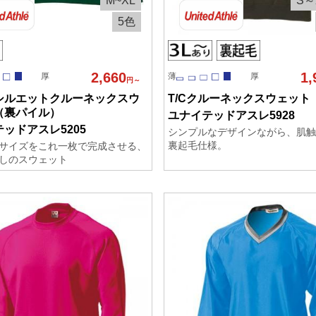
M~XL
S～
5色
2,660
1,
厚
薄
厚
円～
シルエットクルーネックスウ
T/Cクルーネックスウェット
（裏パイル）
ユナイテッドアスレ5928
ッドアスレ5205
シンプルなデザインながら、肌触
裏起毛仕様。
サイズをこれ一枚で完成させる、
しのスウェット