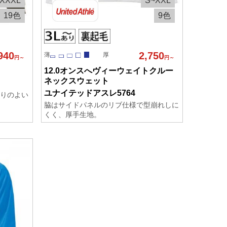
XXXL
S~XXL
19色
9色
940
2,750
薄
厚
円～
円～
12.0オンスへヴィーウェイトクルー
ネックスウェット
ユナイテッドアスレ5764
りのよい
脇はサイドパネルのリブ仕様で型崩れしに
くく、厚手生地。