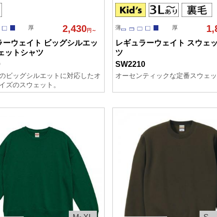
2,430
1,
厚
薄
厚
円～
ラーウェイト ビッグシルエッ
レギュラーウェイト スウェ
ウェットシャツ
ツ
0
SW2210
のビッグシルエットに対応したオ
オーセンティックな定番スウェッ
イズのスウェット。