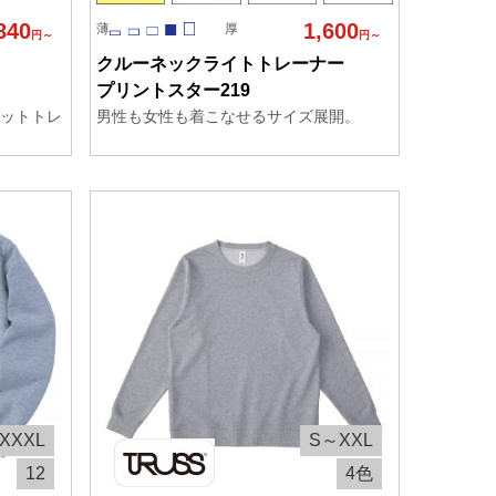
840
1,600
薄
厚
円～
円～
クルーネックライトトレーナー
プリントスター219
ットトレ
男性も女性も着こなせるサイズ展開。
XXXL
S～XXL
12
4色