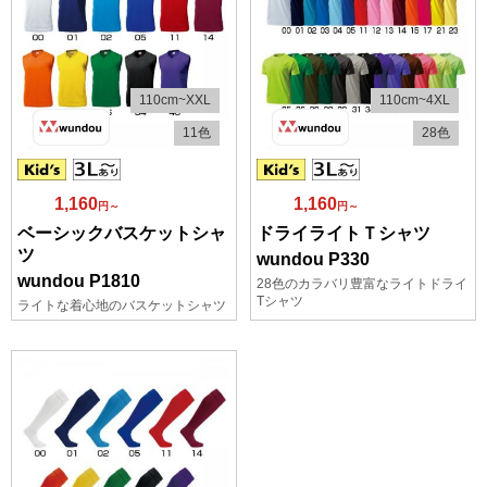
110cm~XXL
110cm~4XL
11色
28色
1,160
1,160
円～
円～
ベーシックバスケットシャ
ドライライトＴシャツ
ツ
wundou P330
wundou P1810
28色のカラバリ豊富なライトドライ
Tシャツ
ライトな着心地のバスケットシャツ