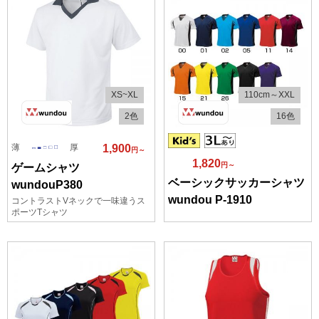
XS~XL
110cm～XXL
2色
16色
薄
厚
1,900
円～
1,820
円～
ゲームシャツ
ベーシックサッカーシャツ
wundouP380
wundou P-1910
コントラストVネックで一味違うス
ポーツTシャツ