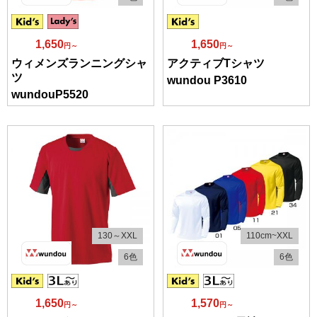
1,650
1,650
円～
円～
ウィメンズランニングシャ
アクティブTシャツ
ツ
wundou P3610
wundouP5520
130～XXL
110cm~XXL
6色
6色
1,650
1,570
円～
円～