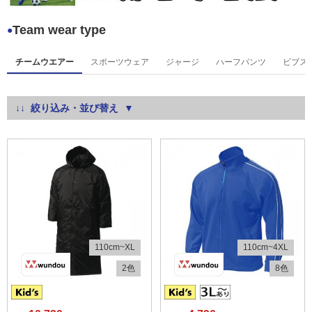
Team wear type
●
チームウエアー
スポーツウェア
ジャージ
ハーフパンツ
ビブス
絞り込み・並び替え
110cm~XL
110cm~4XL
2色
8色