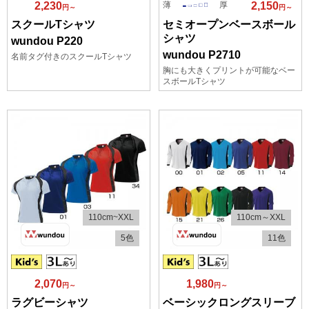
薄
厚
2,230
2,150
円～
円～
スクールTシャツ
セミオープンベースボール
シャツ
wundou P220
wundou P2710
名前タグ付きのスクールTシャツ
胸にも大きくプリントが可能なベー
スボールTシャツ
110cm~XXL
110cm～XXL
5色
11色
2,070
1,980
円～
円～
ラグビーシャツ
ベーシックロングスリーブ