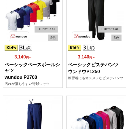
110cm~XXL
110cm~XXL
5色
3色
3,140
3,140
円～
円～
ベーシックベースボールシ
ベーシックピステパンツ
ャツ
ウンドウP1250
wundou P2700
練習着にもオススメなピステパンツ
汚れが落ちやすい野球シャツ