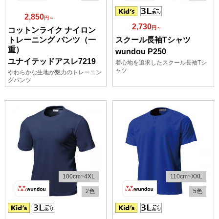
2,850
円～
2,730
円～
コットンライク ナイロン
トレーニング パンツ（一
スクール長袖Tシャツ
重）
wundou P250
ユナイテッドアスレ7219
着心地を追求したスクール長袖Tシ
ャツ
やわらかな生地が魅力のトレーニン
グパンツ
100cm~4XL
110cm~XXL
2色
5色