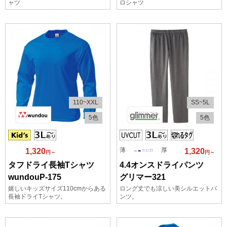
ャツ
ロシャツ
110~XXL
SS~5L
5色
5色
薄
厚
1,320
1,320
円～
円～
タフドライ長袖Tシャツ
4.4オンスドライパンツ
wundouP-175
グリマー321
嬉しいキッズサイズ110cmからある
ロング丈でも涼しい美シルエットパ
長袖ドライTシャツ。
ンツ。