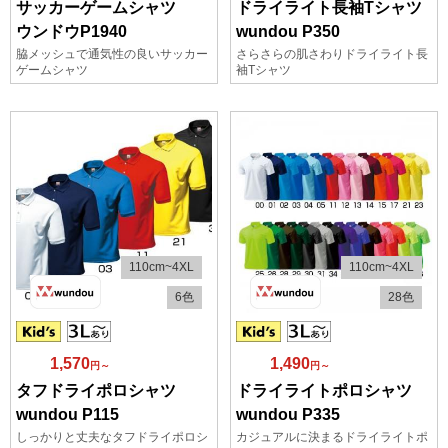
サッカーゲームシャツ
ドライライト長袖Tシャツ
ウンドウP1940
wundou P350
脇メッシュで通気性の良いサッカー
さらさらの肌さわりドライライト長
ゲームシャツ
袖Tシャツ
110cm~4XL
110cm~4XL
6色
28色
1,570
1,490
円～
円～
タフドライポロシャツ
ドライライトポロシャツ
wundou P115
wundou P335
しっかりと丈夫なタフドライポロシ
カジュアルに決まるドライライトポ