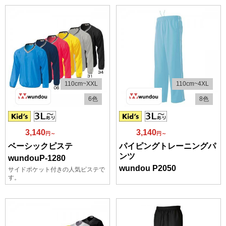
110cm~XXL
110cm~4XL
6色
8色
3,140
3,140
円～
円～
ベーシックピステ
パイピングトレーニングパ
ンツ
wundouP-1280
wundou P2050
サイドポケット付きの人気ピステで
す。