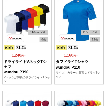
110cm~XXL
110cm~4XL
6色
12色
1,240
1,160
円～
円～
ドライライトVネックTシ
タフドライTシャツ
ャツ
wundou P110
wundou P390
サイズ、カラーも豊富なドライTシ
ャツ
Vネックが特長のドライライトTシャ
ツ