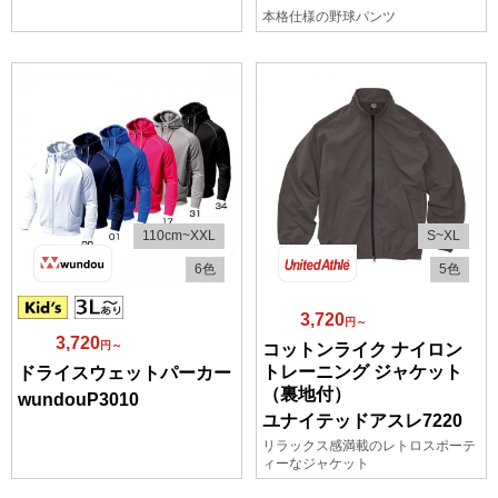
本格仕様の野球パンツ
110cm~XXL
S~XL
6色
5色
3,720
円～
3,720
円～
コットンライク ナイロン
トレーニング ジャケット
ドライスウェットパーカー
（裏地付）
wundouP3010
ユナイテッドアスレ7220
リラックス感満載のレトロスポーテ
ィーなジャケット