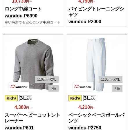
10,730
4,790
円～
円～
ロング中綿コート
パイピングトレーニングシ
ャツ
wundou P6990
wundou P2000
寒い時期でも安心ロング中綿コート
110cm~XXL
110cm~XXL
5色
1色
4,380
4,210
円～
円～
スーパーヘビーコットント
ベーシックベースボールパ
レーナー
ンツ
wundouP601
wundou P2750