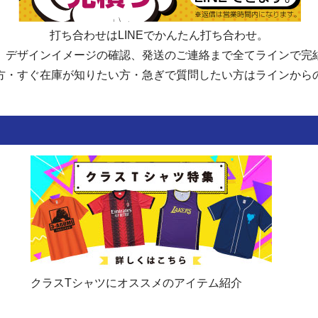
湖南市立石部中学校
高島市立マキノ中学校
打ち合わせはLINEでかんたん打ち合わせ。
高島市立今津中学校
高島市立朽木中学校
、デザインイメージの確認、発送のご連絡まで全てラインで完
高島市立安曇川中学校
高島市立高島中学校
方・すぐ在庫が知りたい方・急ぎで質問したい方はラインから
高島市立湖西中学校
東近江市立聖徳中学校
東近江市立玉園中学校
東近江市立船岡中学校
東近江市立朝桜中学校
東近江市立永源寺中学校
東近江市立能登川中学校
東近江市立五個荘中学校
東近江市立湖東中学校
東近江市立愛東中学校
米原市立米原中学校
米原市立河南中学校
米原市立柏原中学校
米原市立大東中学校
米原市立伊吹山中学校
米原市立双葉中学校
クラスTシャツにオススメのアイテム紹介
日野町立日野中学校
竜王町立竜王中学校
愛荘町立秦荘中学校