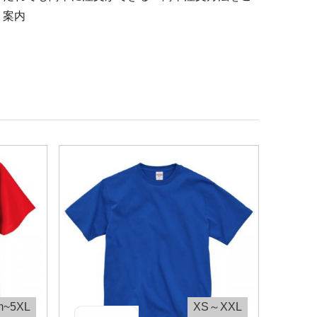
案内
m~5XL
XS～XXL