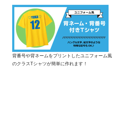
愛荘町立愛知中学校
豊郷町立豊日中学校
甲良町立甲良中学校
多賀町立多賀中学校
滋賀県立水口東中学校
甲賀市立水口中学校
甲賀市立城山中学校
幸福の科学学園関西高等学校
MIHO美学院中等教育学校
背番号や背ネームをプリントしたユニフォーム風
のクラスTシャツが簡単に作れます！