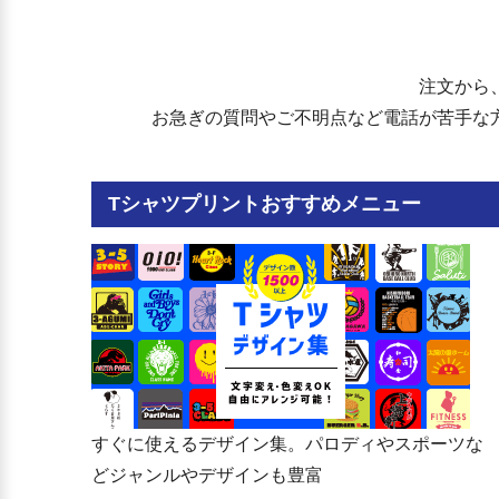
滋賀県立草津高等学校
彦根市立南中学校
滋賀県立草津東高等学校
彦根市立鳥居本中学校
滋賀県立湖南農業高等学校
彦根市立稲枝中学校
滋賀県立玉川高等学校
彦根市立中央中学校
注文から
滋賀県立守山高等学校
彦根市立彦根中学校
滋賀県立守山北高等学校
長浜市立北中学校
お急ぎの質問やご不明点など電話が苦手な
滋賀県立国際情報高等学校
長浜市立西中学校
滋賀県立栗東高等学校
長浜市立東中学校
滋賀県立甲南高等学校
長浜市立南中学校
滋賀県立信楽高等学校
長浜市立びわ中学校
Tシャツプリントおすすめメニュー
滋賀県立水口高等学校
長浜市立浅井中学校
滋賀県立水口東高等学校
長浜市立虎姫学園
滋賀県立野洲高等学校
長浜市立湖北中学校
滋賀県立石部高等学校
長浜市立高月中学校
滋賀県立甲西高等学校
長浜市立木之本中学校
滋賀県立安曇川高等学校
長浜市立余呉小中学校
滋賀県立高島高等学校
長浜市立西浅井中学校
滋賀県立能登川高等学校
近江八幡市立八幡中学校
滋賀県立八日市高等学校
近江八幡市立八幡西中学校
滋賀県立八日市南高等学校
近江八幡市立八幡東中学校
滋賀県立伊吹高等学校
近江八幡市立安土中学校
滋賀県立米原高等学校
草津市立草津中学校
すぐに使えるデザイン集。パロディやスポーツな
滋賀県立日野高等学校
草津市立高穂中学校
どジャンルやデザインも豊富
滋賀県立愛知高等学校
草津市立老上中学校
綾羽高等学校
草津市立新堂中学校