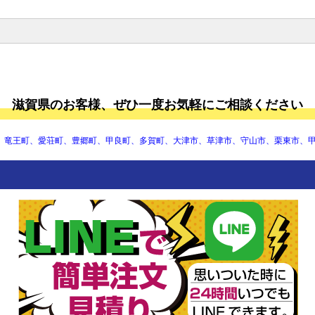
滋賀医科大学
滋賀大学
滋賀県立大学
成安造形大学
滋賀県のお客様、ぜひ一度お気軽にご相談ください
聖泉大学
長浜バイオ大学
びわこ学院大学
、竜王町、愛荘町、豊郷町、甲良町、多賀町、大津市、草津市、守山市、栗東市、
びわこ成蹊スポーツ大学
びわこリハビリテーション専門
職大学
滋賀短期大学
甲賀市立土山中学校
甲賀市立甲賀中学校
甲賀市立甲南中学校
甲賀市立信楽中学校
野洲市立野洲北中学校
野洲市立野洲中学校
野洲市立中主中学校
湖南市立日枝中学校
湖南市立甲西中学校
湖南市立甲西北中学校