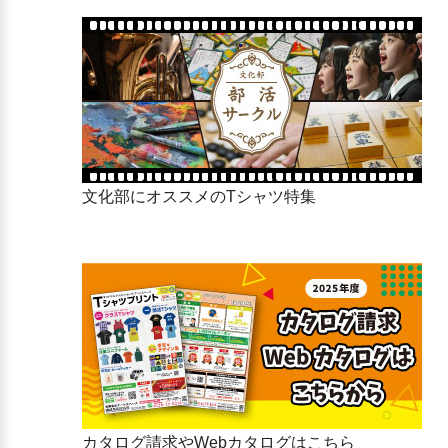
ECC学園高等学校
草津市立松原中学校
近江高等学校
草津市立玉川中学校
近江兄弟社高等学校
滋賀県立守山中学校
光泉カトリック高等学校
守山市立明富中学校
滋賀学園高等学校
守山市立守山中学校
滋賀短期大学附属高等学校
守山市立守山北中学校
比叡山高等学校
守山市立守山南中学校
彦根総合高等学校
栗東市立葉山中学校
立命館守山高等学校
栗東市立栗東中学校
栗東市立栗東西中学校
文化部にオススメのTシャツ特集
カタログ請求やWebカタログはこちら