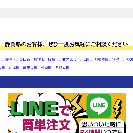
静岡大学
浜松医科大学
静岡県立大学
静岡県立農林環境専門職大学
静岡県のお客様、ぜひ一度お気軽にご相談ください
静岡文化芸術大学
静岡英和学院大学
静岡産業大学
町、静岡市、島田市、焼津市、藤枝市、牧之原市、吉田町、川根本町、沼津市、熱
静岡福祉大学
静岡理工科大学
豆町、河津町、南伊豆町、松崎町、西伊豆町
聖隷クリストファー大学
常葉大学
浜松学院大学
静岡県立大学短期大学部
静岡県立農林環境専門職大学短
期大学部
静岡英和学院大学短期大学部
常葉大学短期大学部
浜松学院大学短期大学部
島田市立金谷中学校
島田市立川根中学校
富士市立吉原第一中学校