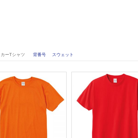
藤枝市立広幡中学校
藤枝市立青島北中学校
藤枝市立岡部中学校
御殿場市立御殿場中学校
御殿場市立富士岡中学校
御殿場市立原里中学校
御殿場市立西中学校
御殿場市立高根中学校
御殿場市立南中学校
ッカーTシャツ
背番号
スウェット
袋井市立袋井中学校
袋井市立周南中学校
袋井市立袋井南中学校
袋井市立浅羽中学校
下田市立稲梓中学校
下田市立下田中学校
下田市立下田東中学校
下田市立稲生沢中学校
裾野市立東中学校
裾野市立西中学校
裾野市立深良中学校
裾野市立富岡中学校
裾野市立須山中学校
湖西市立鷲津中学校
湖西市立白須賀中学校