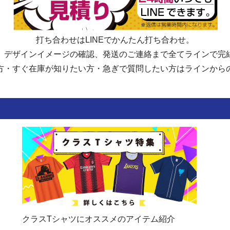
富士市立吉原第二中学校
富士市立吉原第三中学校
富士市立元吉原中学校
富士市立吉原東中学校
打ち合わせはLINEでかんたん打ち合わせ。
富士市立須津中学校
富士市立大淵中学校
、デザインイメージの確認、発送のご連絡まで全てラインで完
富士市立富士中学校
方・すぐ在庫が知りたい方・急ぎで質問したい方はラインから
富士市立岩松中学校
富士市立田子浦中学校
富士市立富士南中学校
富士市立鷹岡中学校
富士市立岳陽中学校
富士市立吉原北中学校
富士市立富士川第一中学校
富士市立富士川第二中学校
磐田市立磐田第一中学校
磐田市立向陽中学校
磐田市立城山中学校
磐田市立神明中学校
磐田市立南部中学校
磐田市立福田中学校
磐田市立竜洋中学校
磐田市立豊田中学校
クラスTシャツにオススメのアイテム紹介
磐田市立豊田南中学校
磐田市立豊岡中学校