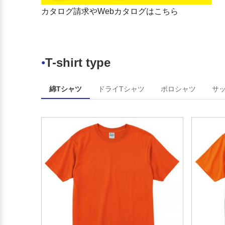
静岡県立新居高等学校
浜松市立新津中学校
カタログ請求やWebカタログはこちら
静岡県立伊豆総合高等学校
浜松市立南陽中学校
静岡県立伊豆総合高等学校土
浜松市立江南中学校
肥分校
浜松市立東陽中学校
静岡県立池新田高等学校
浜松市立可美中学校
静岡県立小笠高等学校
浜松市立北星中学校
T-shirt type
●
静岡県立伊豆中央高等学校
浜松市立都田中学校
静岡県立韮山高等学校
浜松市立三方原中学校
静岡県立榛原高等学校
浜松市立細江中学校
綿Tシャツ
ドライTシャツ
ポロシャツ
サ
静岡県立相良高等学校
浜松市立引佐南部中学校
静岡県立稲取高等学校
浜松市立引佐北部中学校
静岡県立下田高等学校南伊豆
浜松市立三ヶ日中学校
分校
浜松市立浜名中学校
静岡県立松崎高等学校
浜松市立北浜中学校
静岡県立田方農業高等学校
浜松市立浜北北部中学校
静岡県立小山高等学校
浜松市立麁玉中学校
静岡県立沼津商業高等学校
浜松市立北浜東部中学校
静岡県立川根高等学校
浜松市立清竜中学校
静岡県立遠江総合高等学校
浜松市立光が丘中学校
静岡市立高等学校
浜松市立春野中学校
静岡市立清水桜が丘高等学校
浜松市立佐久間中学校
浜松市立高等学校
浜松市立水窪中学校
沼津市立沼津高等学校
沼津市立第一中学校
富士市立高等学校
沼津市立第二中学校