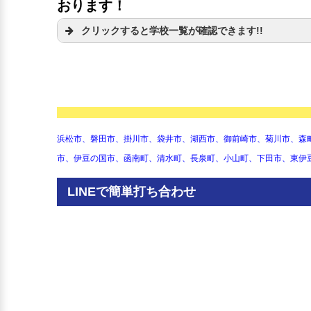
おります！
クリックすると学校一覧が確認できます!!
静岡県立静岡高等学校
静岡市立籠上中学校
静岡県立静岡東高等学校
静岡市立末広中学校
静岡県立静岡西高等学校
静岡市立安倍川中学校
静岡県立静岡城北高等学校
静岡市立美和中学校
静岡県立静岡商業高等学校
静岡市立城内中学校
静岡県立科学技術高等学校
静岡市立安東中学校
静岡県立静岡農業高等学校
静岡市立東中学校
浜松市、磐田市、掛川市、袋井市、湖西市、御前崎市、菊川市、森
静岡県立静岡中央高等学校
静岡市立西奈中学校
静岡県立駿河総合高等学校
静岡市立観山中学校
市、伊豆の国市、函南町、清水町、長泉町、小山町、下田市、東伊
静岡県立清水東高等学校
静岡市立竜爪中学校
静岡県立清水西高等学校
静岡市立賤機中学校
LINEで簡単打ち合わせ
静岡県立清水南高等学校
静岡市立大河内小中学校
静岡県立浜松北高等学校
静岡市立梅ケ島小中学校
静岡県立浜松西高等学校
静岡市立玉川中学校
静岡県立浜松商業高等学校
静岡市立井川小中学校
静岡県立浜松城北工業高等学
静岡市立服織中学校
校
静岡市立藁科中学校
静岡県立浜松東高等学校
静岡市立大川小中学校
静岡県立浜松大平台高等学校
静岡市立大里中学校
静岡県立浜松湖南高等学校
静岡市立南中学校
静岡県立浜松湖東高等学校
静岡市立中島中学校