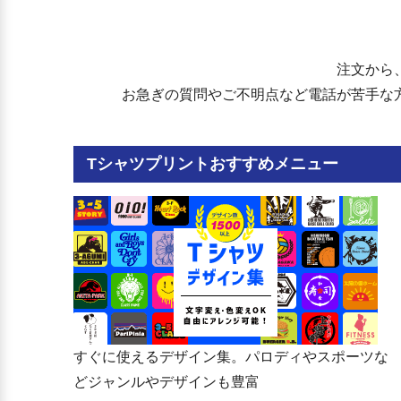
山口県立防府西高等学校
下関市立豊北中学校
山口県立防府商工高等学校
下関市立夢が丘中学校
山口県立西京高等学校
宇部市立東岐波中学校
山口県立山口高等学校
宇部市立西岐波中学校
注文から
山口県立山口中央高等学校
宇部市立常盤中学校
山口県立山口農業高等学校
宇部市立上宇部中学校
お急ぎの質問やご不明点など電話が苦手な
山口県立宇部高等学校
宇部市立神原中学校
山口県立宇部工業高等学校
宇部市立桃山中学校
山口県立宇部商業高等学校
宇部市立藤山中学校
山口県立宇部中央高等学校
宇部市立厚南中学校
Tシャツプリントおすすめメニュー
山口県立宇部西高等学校
宇部市立厚東川中学校
山口県立小野田高等学校
宇部市立川上中学校
山口県立小野田工業高等学校
宇部市立楠中学校
山口県立厚狭高等学校
宇部市立黒石中学校
山口県立美祢青嶺高等学校
山口市立仁保中学校
山口県立下関北高等学校
山口市立大内中学校
山口県立下関工科高等学校
山口市立宮野中学校
山口県立下関双葉高等学校
山口市立大殿中学校
山口県立下関西高等学校
山口市立白石中学校
山口県立下関南高等学校
山口市立湯田中学校
山口県立長府高等学校
山口市立鴻南中学校
山口県立豊浦高等学校
山口市立平川中学校
すぐに使えるデザイン集。パロディやスポーツな
山口県立田部高等学校
山口市立潟上中学校
どジャンルやデザインも豊富
下関商業高等学校
山口市立二島中学校
山口県立大津緑洋高等学校
山口市立川西中学校