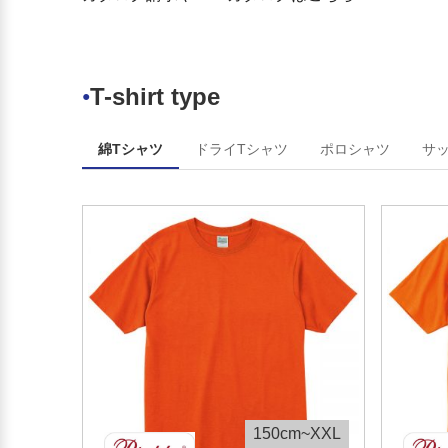
周防大島町立周防大島中学校
防府市立華陽中学校
和木町立和木中学校
防府市立華西中学校
上関町立上関中学校
山陽小野田市立厚陽中学校
平生町立平生中学校
周防大島町立大島中学校
田布施町立田布施中学校
T-shirt type
●
阿武町立阿武中学校
綿Tシャツ
ドライTシャツ
ポロシャツ
サ
150cm~XXL