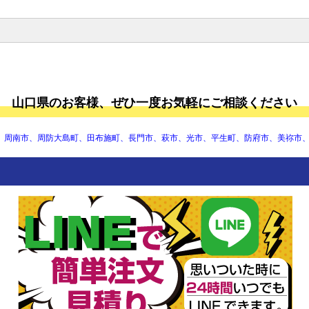
山口大学
水産大学校
下関市立大学
山口県立大学
山口県のお客様、ぜひ一度お気軽にご相談ください
山陽小野田市立山口東京理科大
学
宇部フロンティア大学
、周南市、周防大島町、田布施町、長門市、萩市、光市、平生町、防府市、美祢市
至誠館大学
東亜大学
徳山大学
梅光学院大学
山口学芸大学
岩国短期大学
宇部フロンティア大学短期大学
部
下関短期大学
山口芸術短期大学
山口短期大学
防府市立佐波中学校
防府市立小野中学校
防府市立右田中学校