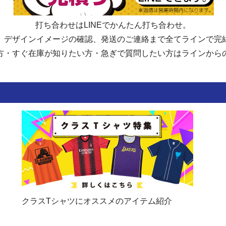
防府市立大道中学校
防府市立牟礼中学校
打ち合わせはLINEでかんたん打ち合わせ。
下松市立下松中学校
下松市立末武中学校
、デザインイメージの確認、発送のご連絡まで全てラインで完
下松市立久保中学校
山口県立高森みどり中学校
方・すぐ在庫が知りたい方・急ぎで質問したい方はラインから
岩国市立通津中学校
岩国市立岩国中学校
岩国市立麻里布中学校
岩国市立川下中学校
岩国市立灘中学校
岩国市立東中学校
岩国市立平田中学校
岩国市立岩国西中学校
岩国市立錦中学校
岩国市立本郷中学校
岩国市立美和中学校
岩国市立由宇中学校
岩国市立玖珂中学校
岩国市立周東中学校
光市立室積中学校
光市立浅江中学校
クラスTシャツにオススメのアイテム紹介
光市立島田中学校
光市立光井中学校
光市立大和中学校