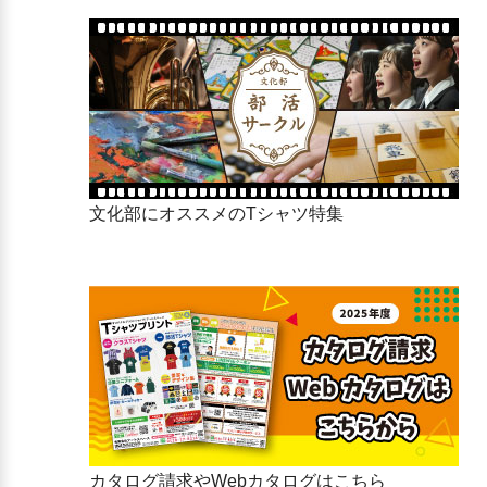
山口県立萩高等学校
山口市立小郡中学校
山口県立萩商工高等学校
山口市立秋穂中学校
高水高等学校
山口市立阿知須中学校
松陰高等学校
山口市立徳地中学校
柳井学園高等学校
山口市立阿東中学校
聖光高等学校
山口市立阿東東中学校
山口県桜ケ丘高等学校
萩市立萩東中学校
誠英高等学校
萩市立萩西中学校
高川学園高等学校
萩市立越ヶ浜中学校
中村女子高等学校
萩市立木間中学校
文化部にオススメのTシャツ特集
野田学園高等学校
萩市立三見中学校
山口県鴻城高等学校
萩市立大井中学校
宇部鴻城高等学校
萩市立大島中学校
宇部フロンティア大学付属香
萩市立川上中学校
川高等学校
萩市立田万川中学校
慶進高等学校
萩市立むつみ中学校
精華学園高等学校
萩市立須佐中学校
サビエル高等学校
萩市立旭中学校
成進高等学校
萩市立福栄中学校
下関国際高等学校
萩市立相島中学校
下関短期大学付属高等学校
萩市立見島中学校
梅光学院高等学校
防府市立富海中学校
早鞆高等学校
防府市立国府中学校
長門高等学校
防府市立桑山中学校
カタログ請求やWebカタログはこちら
萩光塩学院高等学校
防府市立野島中学校