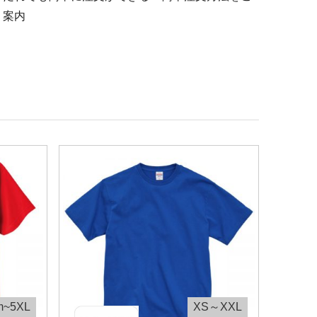
案内
m~5XL
XS～XXL