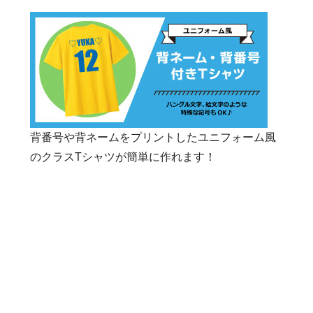
長門市立仙崎中学校
長門市立深川中学校
長門市立三隅中学校
長門市立日置中学校
長門市立菱海中学校
柳井市立柳井中学校
柳井市立柳井西中学校
柳井市立大畠中学校
美祢市立伊佐中学校
美祢市立厚保中学校
美祢市立大嶺中学校
背番号や背ネームをプリントしたユニフォーム風
美祢市立於福中学校
のクラスTシャツが簡単に作れます！
美祢市立秋芳中学校
美祢市立美東中学校
周南市立秋月中学校
周南市立鹿野中学校
周南市立菊川中学校
周南市立岐陽中学校
周南市立熊毛中学校
周南市立鼓南中学校
周南市立桜田中学校
周南市立周陽中学校
周南市立須々万中学校
周南市立住吉中学校
周南市立太華中学校