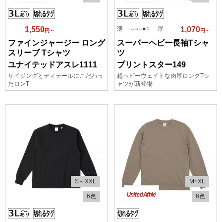
薄
厚
1,550
1,070
円～
円～
ファインジャージー ロング
スーパーヘビー長袖Tシャ
スリーブ Tシャツ
ツ
ユナイテッドアスレ1111
プリントスター149
サイジングとディテールにこだわっ
超ヘビーウェイトな肉厚ロングTシ
たロンT
ャツが新登場
S～XXL
M~XL
6色
6色