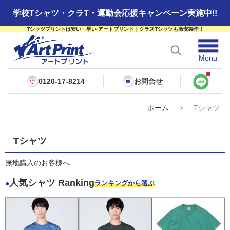
学校Tシャツ・クラT・運動会応援キャンペーン実施中!!
Tシャツプリントは安い・早い アートプリント｜クラスTシャツも激安製作！
☰
Menu
0120-17-8214
お問合せ
ホーム
>
Tシャツ
Tシャツ
無地購入のお客様へ
人気シャツ Ranking
●
ランキングから選ぶ