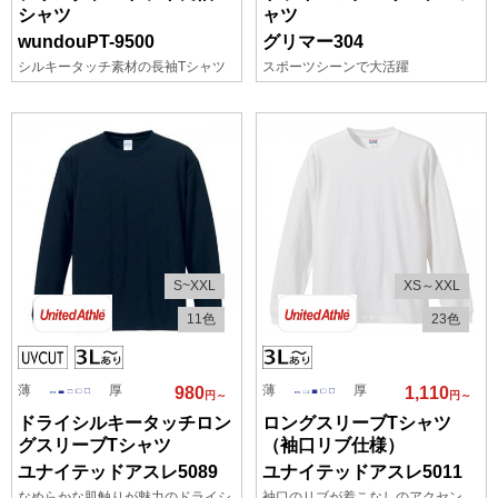
シャツ
ャツ
wundouPT-9500
グリマー304
シルキータッチ素材の長袖Tシャツ
スポーツシーンで大活躍
S~XXL
XS～XXL
11色
23色
薄
厚
薄
厚
980
1,110
円～
円～
ドライシルキータッチロン
ロングスリーブTシャツ
グスリーブTシャツ
（袖口リブ仕様）
ユナイテッドアスレ5089
ユナイテッドアスレ5011
なめらかな肌触りが魅力のドライシ
袖口のリブが着こなしのアクセン