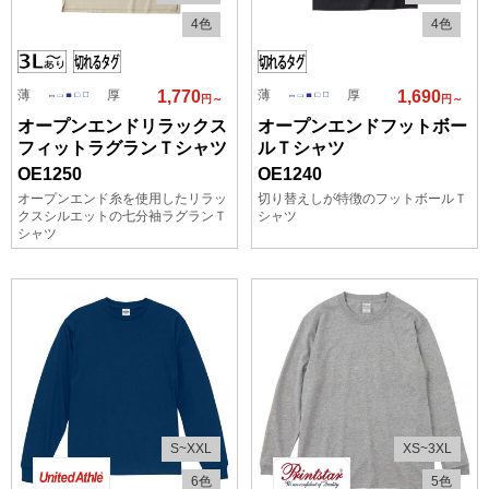
4色
4色
薄
厚
薄
厚
1,770
1,690
円～
円～
オープンエンドリラックス
オープンエンドフットボー
フィットラグランＴシャツ
ルＴシャツ
OE1250
OE1240
オープンエンド糸を使用したリラッ
切り替えしが特徴のフットボールＴ
クスシルエットの七分袖ラグランＴ
シャツ
シャツ
S~XXL
XS~3XL
6色
5色