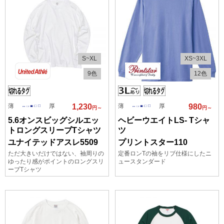
S~XL
XS~3XL
9色
12色
薄
厚
薄
厚
1,230
980
円～
円～
5.6オンスビッグシルエッ
ヘビーウエイトLS- Tシャ
トロングスリーブTシャツ
ツ
ユナイテッドアスレ5509
プリントスター110
ただ大きいだけではない、袖周りの
定番ロンTの袖をリブ仕様にしたニ
ゆったり感がポイントのロングスリ
ュースタンダード
ーブTシャツ