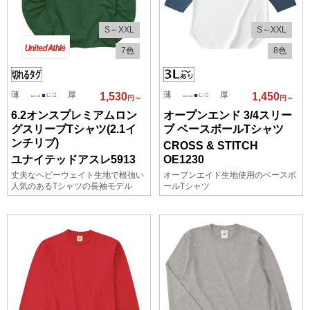
S～XXL
S～XXL
7色
8色
薄
厚
薄
厚
1,530
1,450
円～
円～
6.2オンスプレミアムロン
オープンエンド 3/4スリー
グスリーブTシャツ(2.1イ
ブ ベースボールTシャツ
ンチリブ)
CROSS & STITCH
ユナイテッドアスレ5913
OE1230
丈夫なヘビーウェイト生地で根強い
オープンエイド生地使用のベースボ
人気のあるTシャツの長袖モデル
ールTシャツ