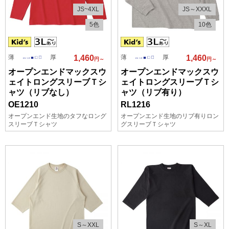
JS~4XL
JS～XXXL
5色
10色
薄
厚
薄
厚
1,460
1,460
円～
円～
オープンエンドマックスウ
オープンエンドマックスウ
ェイトロングスリーブＴシ
ェイトロングスリーブＴシ
ャツ（リブなし）
ャツ（リブ有り）
OE1210
RL1216
オープンエンド生地のタフなロング
オープンエンド生地のリブ有りロン
スリーブＴシャツ
グスリーブＴシャツ
S～XXL
S～XL