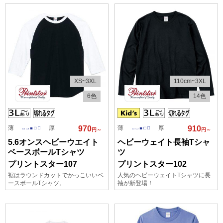
XS~3XL
110cm~3XL
6色
14色
薄
厚
薄
厚
970
910
円～
円～
5.6オンスヘビーウエイト
ヘビーウェイト長袖Tシャ
ベースボールTシャツ
ツ
プリントスター107
プリントスター102
裾はラウンドカットでかっこいいベ
人気のヘビーウェイトTシャツに長
ースボールTシャツ。
袖が新登場！