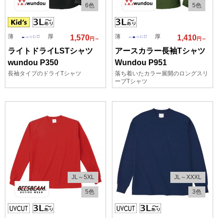
6色
5色
薄
厚
薄
厚
1,570
1,410
円～
円～
ライトドライLSTシャツ
アースカラー長袖Tシャツ
wundou P350
Wundou P951
長袖タイプのドライTシャツ
落ち着いたカラー展開のロングスリ
ーブTシャツ
JL～5XL
JL～XXXL
5色
3色