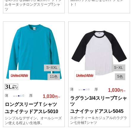
ルキータッチロングスリーブTシャ
ト！
ツ
S~XXL
S~XL
11色
5色
薄
厚
1,030
円～
薄
厚
1,030
円～
ラグラン3/4スリーブTシャ
ツ
ロングスリーブＴシャツ
ユナイテッドアスレ5045
ユナイテッドアスレ5010
スポーティー＆カジュアルのラグラ
シンプルなデザイン。オールシーズ
ン七分袖Tシャツ
ン使える程よい生地厚。