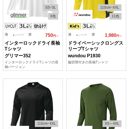
SS~3L
110cm~XXL
6色
11色
薄
厚
薄
厚
750
1,980
円～
円～
インターロックドライ長袖
ドライベーシックロングス
Tシャツ
リーブTシャツ
グリマー352
wundou P1930
インターロックドライTシャツの長
脇切替付きの長袖Tシャツ
袖バージョン
110cm~4XL
XS～4XL