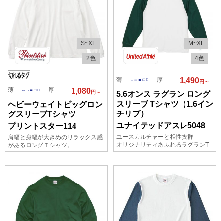
S~XL
M~XL
2色
4色
薄
厚
1,490
円～
薄
厚
1,080
円～
5.6オンス ラグラン ロング
スリーブ Tシャツ（1.6イン
ヘビーウェイトビッグロン
チリブ）
グスリーブTシャツ
ユナイテッドアスレ5048
プリントスター114
ユースカルチャーと相性抜群
肩幅と身幅が大きめのリラックス感
オリジナリティあふれるラグランT
があるロングＴシャツ。